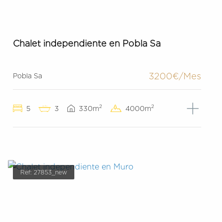
Chalet independiente en Pobla Sa
3200€/Mes
Pobla Sa
2
2
5
3
330m
4000m
Ref: 27853_new