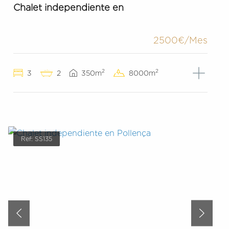
Chalet independiente en
2500€/Mes
2
2
3
2
350m
8000m
Ref: SS135