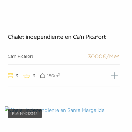
Chalet independiente en Ca'n Picafort
3000€/Mes
Ca'n Picafort
2
3
3
180m
Ref: NM212345