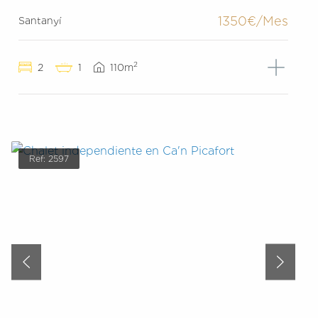
1350€/Mes
Santanyí
2
2
1
110m
Ref: 2597