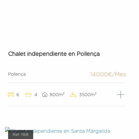
Chalet independiente en Pollença
14000€/Mes
Pollença
2
2
6
4
800m
3500m
Ref: 1168