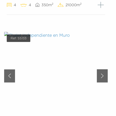
2
2
4
4
350m
21000m
Ref: SS133