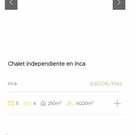
Chalet independiente en Inca
6800€/Mes
Inca
2
2
5
4
250m
14220m